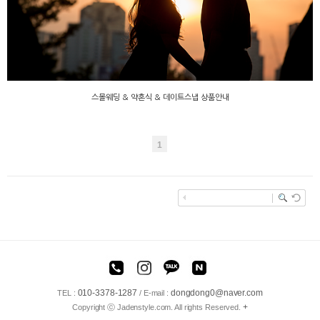
스몰웨딩 & 약혼식 & 데이트스냅 상품안내
1
enFree
010-3378-1287
dongdong0@naver.com
TEL :
/ E-mail :
+
Copyright ⓒ Jadenstyle.com. All rights Reserved.