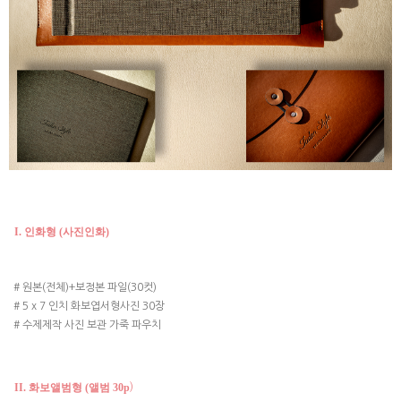
I. 인화형 (사진인화)
# 원본(전체)+보정본 파일(30컷)
# 5 x 7 인치 화보엽서형사진 30장
# 수제제작 사진 보관 가죽 파우치
II. 화보앨범형 (앨범 30p
)