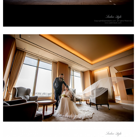
스몰웨딩 - 신라호텔(작업중)