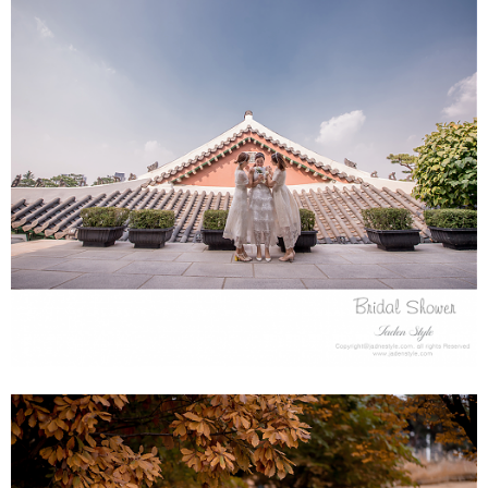
브라이덜샤워&우정스냅 - 신라호텔