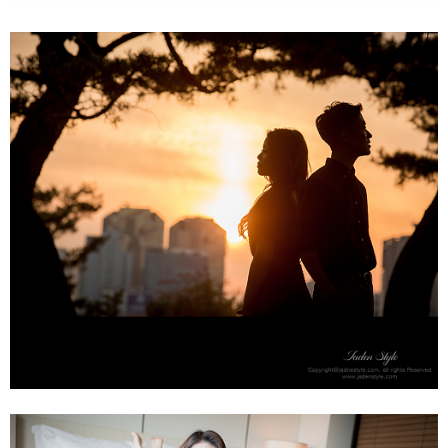
데이트스냅&셀프웨딩 - 올림픽공원