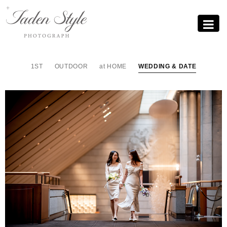
Sub
Promotion
Toggle
navigati
1ST
OUTDOOR
at HOME
WEDDING & DATE
신라호텔 브라이덜샤워