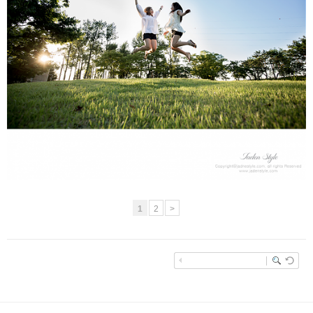
우정스냅 - 선유도공원
1
2
>
enFree