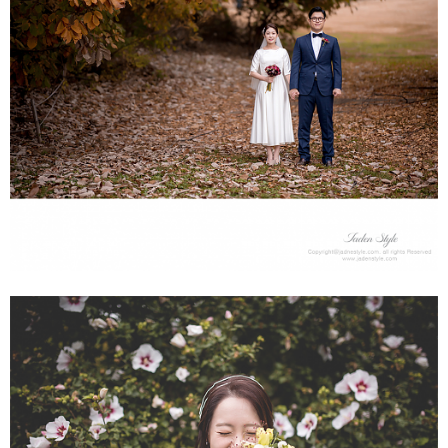
데이트스냅&셀프웨딩 - 올림픽공원